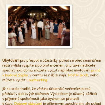
Ubytování
pro přespolní účastníky: pokud se před seminářem
radši v klidu vyspíte a po protančeném dnu také nechcete
spěchat nocí domů, můžete využít například ubytování
přímo
v budově Sýpky
, v centru se nabízí např.
Hostel Jacob
, n
ebo
můžete využít
Couchsurfing
.
Již se stalo tradicí, že většina účastníků večerních plesů
přichází v dobových oděvech. Výsledkem je úžasný zážitek
v příjemné společnosti, jako bychom se přenesli
v čase.
Dobové oblečení
je příjemným zpestřením, ale pokud