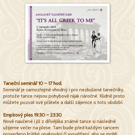
Taneční seminář 10 – 17 hod.
Seminář je samozřejmě vhodný i pro nezkušené tanečníky,
protože tance nejsou pohybově nijak náročné. Klidně proto
můžete pozvat své přátele a další zájemce o toto období.
Empírový ples 19:30 – 23:30
Nově naučené i již z dřívějška známé tance si následně
užijeme večer na plese. Tam bude před každým tancem
provedeno krátké opakování či vysvětlení, aby se mohli