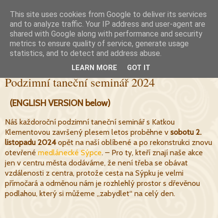
This site uses cookies from Google to deliver its services
and to analyze traffic. Your IP address and user-agent are
shared with Google along with performance and security
metrics to ensure quality of service, generate usage
statistics, and to detect and address abuse.
▼
LEARN MORE
GOT IT
Podzimní taneční seminář 2024
(ENGLISH VERSION below)
Náš každoroční podzimní taneční seminář s Katkou
Klementovou završený plesem letos proběhne v
sobotu 2.
listopadu 2024
opět na naší oblíbené a po rekonstrukci znovu
otevřené
medlánecké Sýpce
. – Pro ty, kteří znají naše akce
jen v centru města dodáváme, že není třeba se obávat
vzdálenosti z centra, protože cesta na Sýpku je velmi
přímočará a odměnou nám je rozhlehlý prostor s dřevěnou
podlahou, který si můžeme „zabydlet“ na celý den.