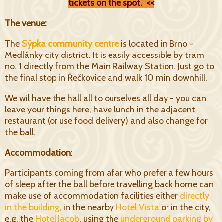
tickets on the spot. <<
The venue:
The
Sýpka community centre
is located in Brno -
Medlánky city district. It is easily accessible by tram
no. 1 directly from the Main Railway Station. Just go to
the final stop in Řečkovice and walk 10 min downhill.
We wil have the hall all to ourselves all day - you can
leave your things here, have lunch in the adjacent
restaurant (or use food delivery) and also change for
the ball.
Accommodation
:
Participants coming from afar who prefer a few hours
of sleep after the ball before travelling back home can
make use of accommodation facilities either
directly
in the building
, in the nearby
Hotel Vista
or in the city,
e.g. the
Hot
el Jacob
,
using the
underground parking by