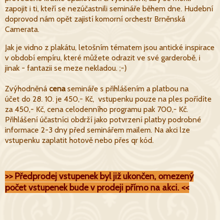
zapojit i ti, kteří se nezúčastnili semináře během dne. Hudební
doprovod nám opět zajistí komorní orchestr Brněnská
Camerata.
Jak je vidno z plakátu, letošním tématem jsou antické inspirace
v období empíru, které můžete odrazit ve své garderobě, i
jinak - fantazii se meze nekladou. ;-)
Zvýhodněná
cena
semináře s přihlášením a platbou na
účet do 28. 10. je 450,- Kč, vstupenku pouze na ples pořídíte
za 450,- Kč,
cena celodenního programu pak 700,- Kč
.
Přihlášení účastníci obdrží jako potvrzení platby podrobné
informace 2-3 dny před seminářem mailem. Na akci lze
vstupenku zaplatit hotově nebo přes qr kód.
>> Předprodej vstupenek byl již ukončen, omezený
počet vstupenek bude v prodeji přímo na akci.
<<